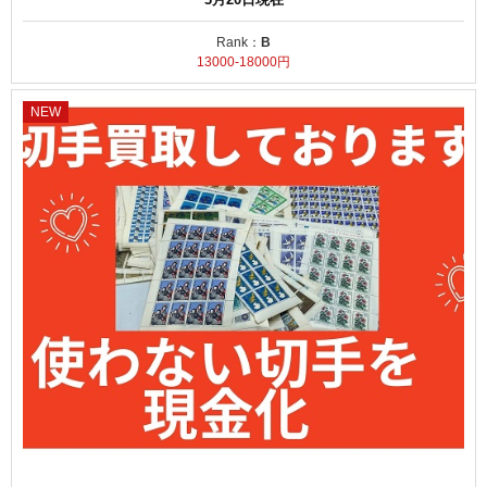
Rank：
B
13000-18000円
NEW