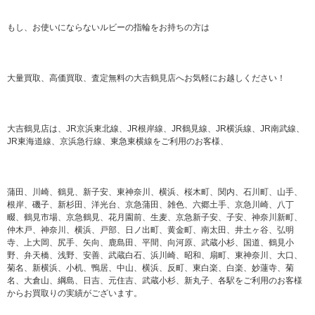
もし、お使いにならないルビーの指輪をお持ちの方は
大量買取、高価買取、査定無料の大吉鶴見店へお気軽にお越しください！
大吉鶴見店は、JR京浜東北線、JR根岸線、JR鶴見線、JR横浜線、JR南武線、
JR東海道線、京浜急行線、東急東横線をご利用のお客様、
蒲田、川崎、鶴見、新子安、東神奈川、横浜、桜木町、関内、石川町、山手、
根岸、磯子、新杉田、洋光台、京急蒲田、雑色、六郷土手、京急川崎、八丁
畷、鶴見市場、京急鶴見、花月園前、生麦、京急新子安、子安、神奈川新町、
仲木戸、神奈川、横浜、戸部、日ノ出町、黄金町、南太田、井土ヶ谷、弘明
寺、上大岡、尻手、矢向、鹿島田、平間、向河原、武蔵小杉、国道、鶴見小
野、弁天橋、浅野、安善、武蔵白石、浜川崎、昭和、扇町、東神奈川、大口、
菊名、新横浜、小机、鴨居、中山、横浜、反町、東白楽、白楽、妙蓮寺、菊
名、大倉山、綱島、日吉、元住吉、武蔵小杉、新丸子、各駅をご利用のお客様
からお買取りの実績がございます。