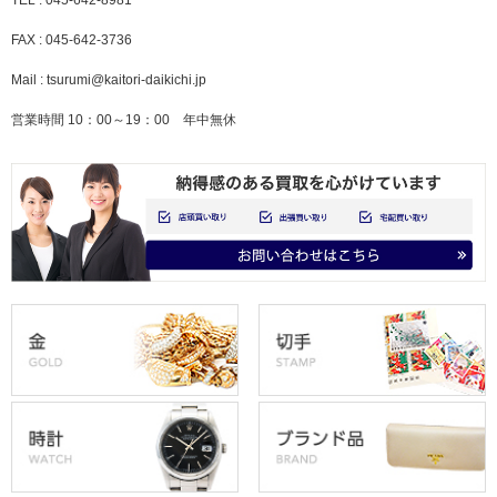
TEL : 045-642-8981
FAX : 045-642-3736
Mail : tsurumi@kaitori-daikichi.jp
営業時間 10：00～19：00 年中無休