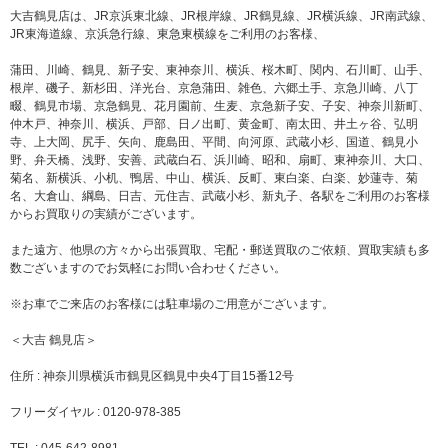
大吉鶴見店は、JR京浜東北線、JR根岸線、JR鶴見線、JR横浜線、JR南武線、
JR東海道線、京浜急行線、東急東横線をご利用のお客様、
蒲田、川崎、鶴見、新子安、東神奈川、横浜、桜木町、関内、石川町、山手、
根岸、磯子、新杉田、洋光台、京急蒲田、雑色、六郷土手、京急川崎、八丁
畷、鶴見市場、京急鶴見、花月園前、生麦、京急新子安、子安、神奈川新町、
仲木戸、神奈川、横浜、戸部、日ノ出町、黄金町、南太田、井土ヶ谷、弘明
寺、上大岡、尻手、矢向、鹿島田、平間、向河原、武蔵小杉、国道、鶴見小
野、弁天橋、浅野、安善、武蔵白石、浜川崎、昭和、扇町、東神奈川、大口、
菊名、新横浜、小机、鴨居、中山、横浜、反町、東白楽、白楽、妙蓮寺、菊
名、大倉山、綱島、日吉、元住吉、武蔵小杉、新丸子、各駅をご利用のお客様
からお買取りの実績がございます。
また遠方、他県の方々から出張買取、宅配・郵送買取のご依頼、買取実績も多
数ございますのでお気軽にお問い合わせください。
※お車でご来店のお客様には駐車場のご用意がございます。
＜大吉 鶴見店＞
住所 : 神奈川県横浜市鶴見区鶴見中央4丁目15番12号
フリーダイヤル : 0120-978-385