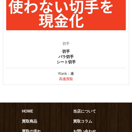
切手
切手
バラ切手
シート切手
Rank：
未
高価買取
HOME
当店について
買取商品
買取コラム
買取の流れ
お問い合わせ