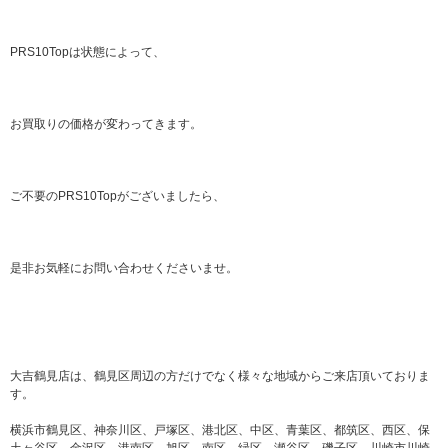
PRS10Topは状態によって、
お買取りの価格が変わってきます。
ご不要のPRS10Topがございましたら、
是非お気軽にお問い合わせくださいませ。
大吉鶴見店は、鶴見区周辺の方だけでなく様々な地域からご来店頂いておりま
す。
横浜市鶴見区、神奈川区、戸塚区、港北区、中区、青葉区、都筑区、西区、保
土ヶ谷区、金沢区、港南区、旭区、南区、緑区、瀬谷区、磯子区、川崎市川崎