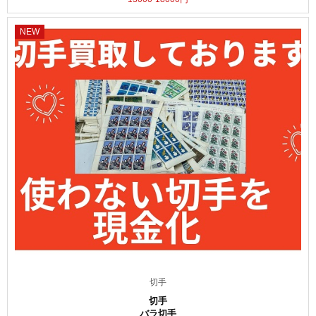
NEW
切手
切手
バラ切手