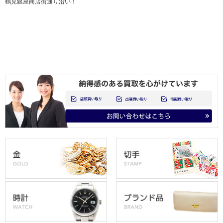
鶴見銀座商店街通り沿い！