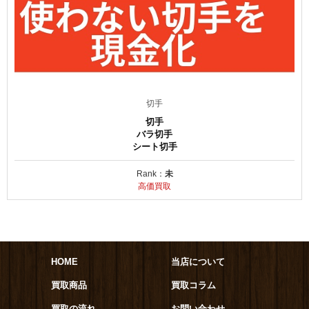
切手
切手
バラ切手
シート切手
Rank：
未
高価買取
HOME
当店について
買取商品
買取コラム
買取の流れ
お問い合わせ