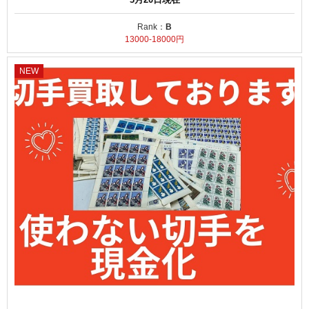
Rank：
B
13000-18000円
NEW