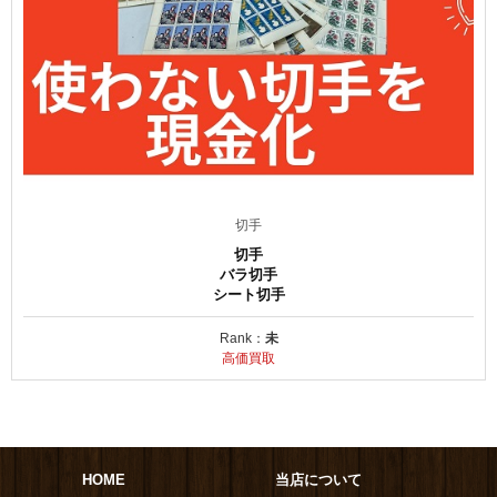
切手
切手
バラ切手
シート切手
Rank：
未
高価買取
HOME
当店について