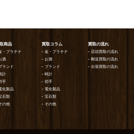
取商品
買取コラム
買取の流れ
金・プラチナ
金・プラチナ
店頭買取の流れ
お酒
お酒
郵送買取の流れ
ブランド
ブランド
出張買取の流れ
時計
時計
切手
切手
電化製品
電化製品
宝石類
宝石類
その他
その他