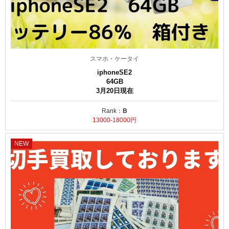
スマホ・ケータイ
iphoneSE2
64GB
3月20日現在
Rank：
B
13000-18000円
NEW