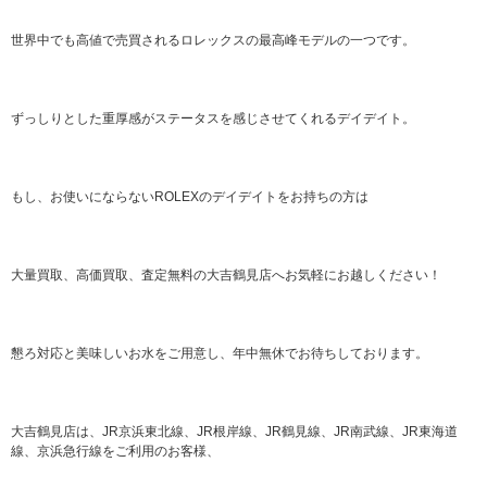
世界中でも高値で売買されるロレックスの最高峰モデルの一つです。
ずっしりとした重厚感がステータスを感じさせてくれるデイデイト。
もし、お使いにならないROLEXのデイデイトをお持ちの方は
大量買取、高価買取、査定無料の大吉鶴見店へお気軽にお越しください！
懇ろ対応と美味しいお水をご用意し、年中無休でお待ちしております。
大吉鶴見店は、JR京浜東北線、JR根岸線、JR鶴見線、JR南武線、JR東海道
線、京浜急行線をご利用のお客様、