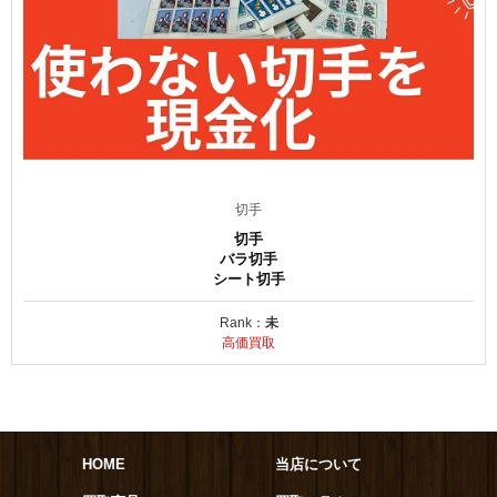
切手
切手
バラ切手
シート切手
Rank：
未
高価買取
HOME
当店について