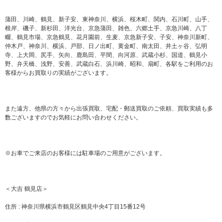
蒲田、川崎、鶴見、新子安、東神奈川、横浜、桜木町、関内、石川町、山手、
根岸、磯子、新杉田、洋光台、京急蒲田、雑色、六郷土手、京急川崎、八丁
畷、鶴見市場、京急鶴見、花月園前、生麦、京急新子安、子安、神奈川新町、
仲木戸、神奈川、横浜、戸部、日ノ出町、黄金町、南太田、井土ヶ谷、弘明
寺、上大岡、尻手、矢向、鹿島田、平間、向河原、武蔵小杉、国道、鶴見小
野、弁天橋、浅野、安善、武蔵白石、浜川崎、昭和、扇町、各駅をご利用のお
客様からお買取りの実績がございます。
また遠方、他県の方々から出張買取、宅配・郵送買取のご依頼、買取実績も多
数ございますのでお気軽にお問い合わせください。
※お車でご来店のお客様には駐車場のご用意がございます。
＜大吉 鶴見店＞
住所 : 神奈川県横浜市鶴見区鶴見中央4丁目15番12号