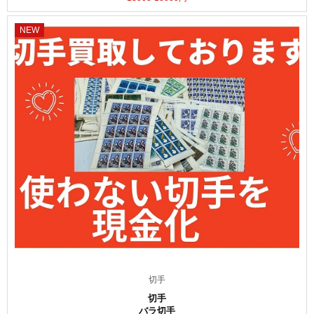
NEW
切手
切手
バラ切手