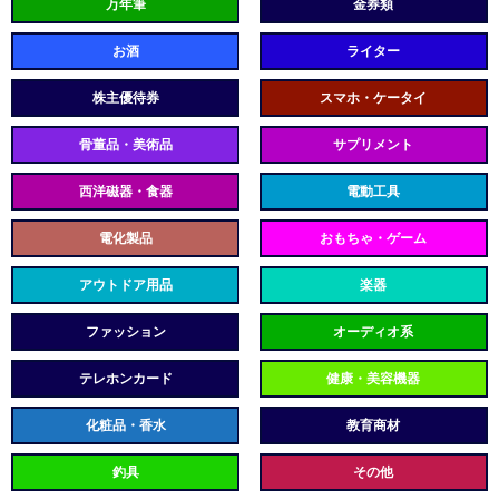
万年筆
金券類
お酒
ライター
株主優待券
スマホ・ケータイ
骨董品・美術品
サプリメント
西洋磁器・食器
電動工具
電化製品
おもちゃ・ゲーム
アウトドア用品
楽器
ファッション
オーディオ系
テレホンカード
健康・美容機器
化粧品・香水
教育商材
釣具
その他