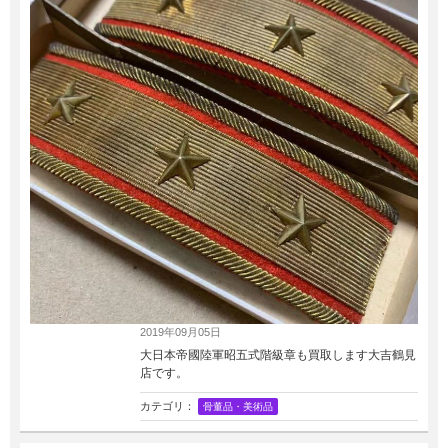
2019年09月05日
大日本帝國陸軍昭五式階級章も買取します大吉鶴見
店です。
カテゴリ：
骨董品・美術品