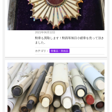
2021年06月12日
勲章も買取します！勲四等旭日小綬章を売って頂き
ました。
カテゴリ：
骨董品・美術品