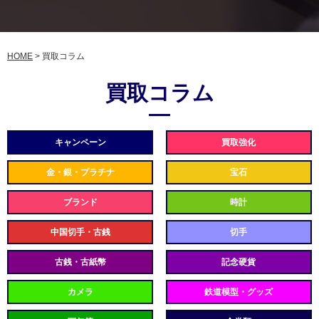
HOME
>
買取コラム
買取コラム
キャンペーン
買取強化
金・銀・プラチナ
宝石
ブランド
時計
中国切手・古銭
切手
古銭・古紙幣
記念硬貨
カメラ
鉄道模型・グッズ