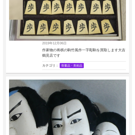
2019年12月06日
作家物の将棋の駒竹風作一字彫駒を買取します大吉
鶴見店です
カテゴリ：
骨董品・美術品